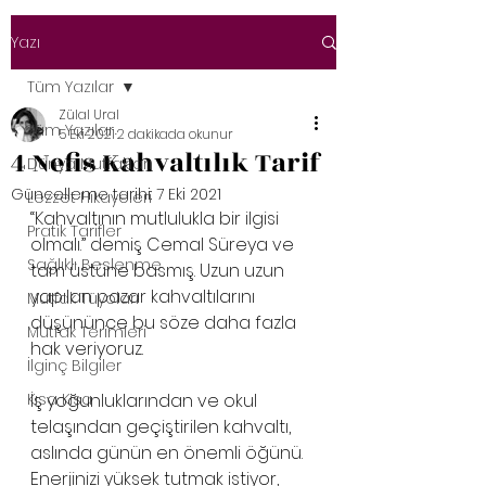
Yazı
Tüm Yazılar
Zülal Ural
Tüm Yazılar
5 Eki 2021
2 dakikada okunur
4 Nefis Kahvaltılık Tarif
Dünya Mutfakları
Güncelleme tarihi:
7 Eki 2021
Lezzet Hikayeleri
“Kahvaltının mutlulukla bir ilgisi 
Pratik Tarifler
olmalı.” demiş Cemal Süreya ve 
Sağlıklı Beslenme
tam üstüne basmış. Uzun uzun 
yapılan pazar kahvaltılarını 
Mutfak Tüyoları
düşününce bu söze daha fazla 
Mutfak Terimleri
hak veriyoruz.  
İlginç Bilgiler
Kısa Kısa
İş yoğunluklarından ve okul 
telaşından geçiştirilen kahvaltı, 
aslında günün en önemli öğünü. 
Enerjinizi yüksek tutmak istiyor, 