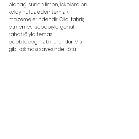
olanağı sunan limon, lekelere en 
kolay nüfuz eden temizlik 
malzemelerindendir. Cildi tahriş 
etmemesi sebebiyle gönül 
rahatlığıyla temas 
edebileceğiniz bir üründür. Mis 
gibi kokması sayesinde kötü 
kokuları yok etme özelliğine 
sahiptir. Sıktığınız limon kabuklarını 
çöpe atmayıp bulaşık 
makinesine yerleştirirseniz hem 
bulaşıklarınızın güzel kokmasını 
hem de parlamasını sağlarsınız. 
Fayans ve mermer temizliğinde 
ne kullanacağız diye merak 
ediyorsanız limon tam size göre. 
Temizlik sularına ekledikten sonra 
kalan kabuğuyla yüzeyleri 
ovalayarak parlamasını 