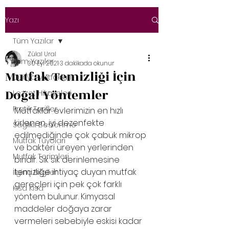
Yazı
Tüm Yazılar
Zülal Ural
Tüm Yazılar
30 Eyl 2021
3 dakikada okunur
Mutfak Temizliği İçin
Dünya Mutfakları
Doğal Yöntemler
Lezzet Hikayeleri
Pratik Tarifler
Mutfaklar evlerimizin en hızlı 
kirlenen, iyi dezenfekte 
Sağlıklı Beslenme
edilmediğinde çok çabuk mikrop 
Mutfak Tüyoları
ve bakteri üreyen yerlerinden 
Mutfak Terimleri
biridir. Sık sık derinlemesine 
temizliğe ihtiyaç duyan mutfak 
İlginç Bilgiler
gereçleri için pek çok farklı 
Kısa Kısa
yöntem bulunur. Kimyasal 
maddeler doğaya zarar 
vermeleri sebebiyle eskisi kadar 