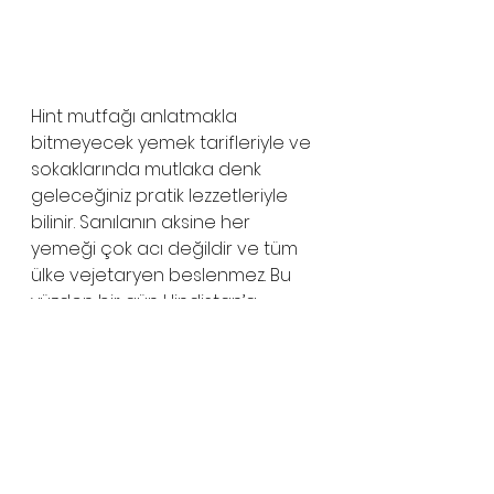
Hint mutfağı anlatmakla 
bitmeyecek yemek tarifleriyle ve 
sokaklarında mutlaka denk 
geleceğiniz pratik lezzetleriyle 
bilinir. Sanılanın aksine her 
yemeği çok acı değildir ve tüm 
ülke vejetaryen beslenmez. Bu 
yüzden bir gün Hindistan’a 
giderseniz veya yaşadığınız 
yerde bir Hint restoranı varsa, 
mutlaka deneyin deriz. 
Binefis ailesi olarak pratik yemek 
tarifleri ve dünya mutfağından 
lezzetler sunmaya devam 