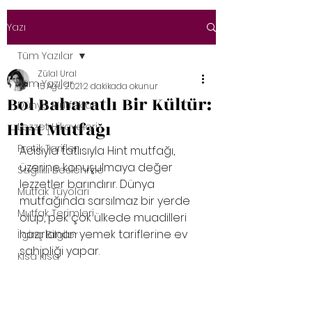
Yazı
Tüm Yazılar
Zülal Ural
Tüm Yazılar
15 Ağu 2021
2 dakikada okunur
Bol Baharatlı Bir Kültür:
Dünya Mutfakları
Hint Mutfağı
Lezzet Hikayeleri
Pratik Tarifler
Acısıyla tatlısıyla Hint mutfağı, 
üzerine konuşulmaya değer 
Sağlıklı Beslenme
lezzetler barındırır. Dünya 
Mutfak Tüyoları
mutfağında sarsılmaz bir yerde 
Mutfak Terimleri
olup, pek çok ülkede muadilleri 
hazırlanan yemek tariflerine ev 
İlginç Bilgiler
sahipliği yapar. 
Kısa Kısa