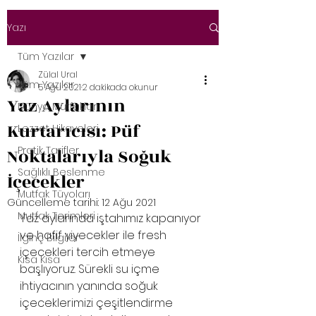
Yazı
Tüm Yazılar
Zülal Ural
Tüm Yazılar
5 Ağu 2021
2 dakikada okunur
Yaz Aylarının
Dünya Mutfakları
Kurtarıcısı: Püf
Lezzet Hikayeleri
Pratik Tarifler
Noktalarıyla Soğuk
Sağlıklı Beslenme
İçecekler
Mutfak Tüyoları
Güncelleme tarihi:
12 Ağu 2021
Mutfak Terimleri
Yaz aylarında iştahımız kapanıyor 
ve hafif yiyecekler ile fresh 
İlginç Bilgiler
içecekleri tercih etmeye 
Kısa Kısa
başlıyoruz. Sürekli su içme 
ihtiyacının yanında soğuk 
içeceklerimizi çeşitlendirme 