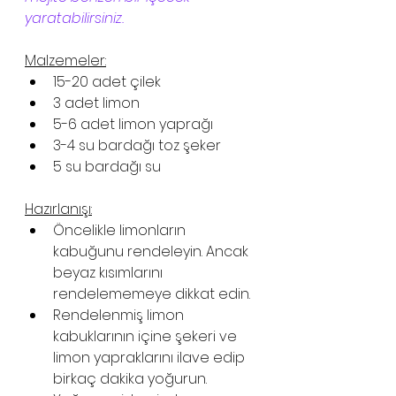
yaratabilirsiniz.
Malzemeler:
15-20 adet çilek 
3 adet limon 
5-6 adet limon yaprağı 
3-4 su bardağı toz şeker 
5 su bardağı su 
Hazırlanışı:
Öncelikle limonların 
kabuğunu rendeleyin. Ancak 
beyaz kısımlarını 
rendelememeye dikkat edin.  
Rendelenmiş limon 
kabuklarının içine şekeri ve 
limon yapraklarını ilave edip 
birkaç dakika yoğurun. 