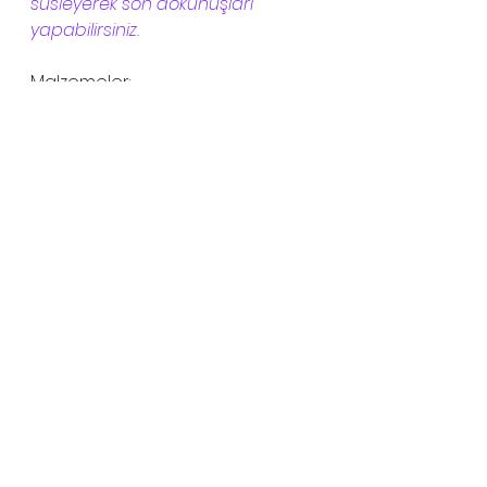
süsleyerek son dokunuşları 
yapabilirsiniz. 
Malzemeler:
2 yemek kaşığı instant kahve 
1 su bardağı soğuk süt 
Damak tadınıza göre şeker 
Yarım çay bardağı su 
Hazırlanışı:
Mutfak robotunuza su, şeker 
ve kahveyi alarak eriyene 
kadar karıştırın. 
Ardından içine sütü ekleyip 
köpüklenene kadar karıştırın. 
Eğer uygun buz 
parçalamaya uygun bir 
robotunuz varsa buzları da 
ekleyerek smoothie 
hazırlayabilirsiniz. 