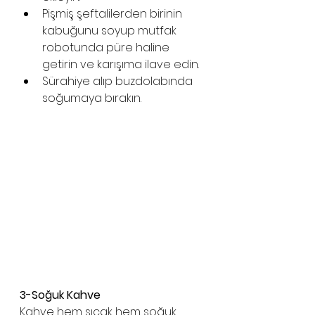
Pişmiş şeftalilerden birinin 
kabuğunu soyup mutfak 
robotunda püre haline 
getirin ve karışıma ilave edin. 
Sürahiye alıp buzdolabında 
soğumaya bırakın. 
3-Soğuk Kahve
Kahve hem sıcak hem soğuk 