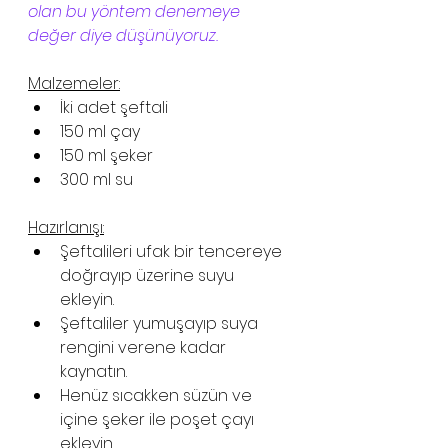
olan bu yöntem denemeye 
değer diye düşünüyoruz.
Malzemeler:
İki adet şeftali 
150 ml çay 
150 ml şeker 
300 ml su 
Hazırlanışı:
Şeftalileri ufak bir tencereye 
doğrayıp üzerine suyu 
ekleyin. 
Şeftaliler yumuşayıp suya 
rengini verene kadar 
kaynatın. 
Henüz sıcakken süzün ve 
içine şeker ile poşet çayı 
ekleyin. 