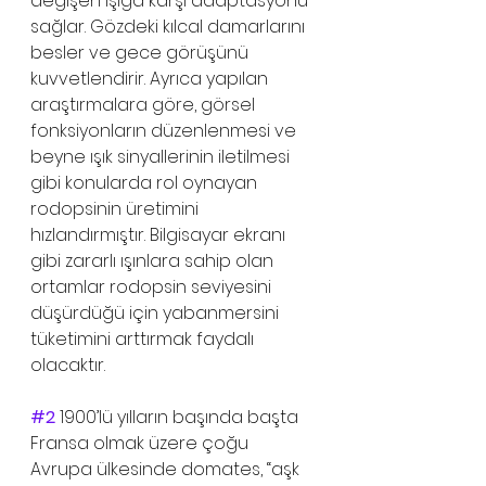
değişen ışığa karşı adaptasyonu 
sağlar. Gözdeki kılcal damarlarını 
besler ve gece görüşünü 
kuvvetlendirir. Ayrıca yapılan 
araştırmalara göre, görsel 
fonksiyonların düzenlenmesi ve 
beyne ışık sinyallerinin iletilmesi 
gibi konularda rol oynayan 
rodopsinin üretimini 
hızlandırmıştır. Bilgisayar ekranı 
gibi zararlı ışınlara sahip olan 
ortamlar rodopsin seviyesini 
düşürdüğü için yabanmersini 
tüketimini arttırmak faydalı 
olacaktır. 
#2
1900’lü yılların başında başta 
Fransa olmak üzere çoğu 
Avrupa ülkesinde domates, “aşk 