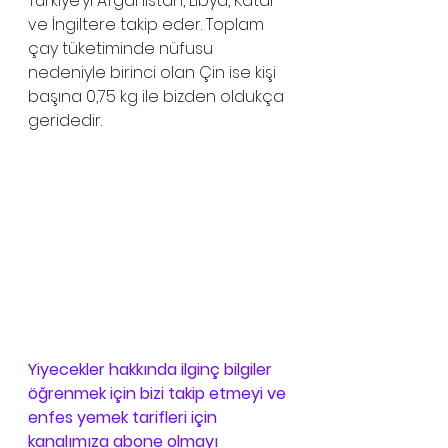
Türkiye’yi Afganistan, Libya, Katar 
ve İngiltere takip eder. Toplam 
çay tüketiminde nüfusu 
nedeniyle birinci olan Çin ise kişi 
başına 0,75 kg ile bizden oldukça 
geridedir. 
Yiyecekler hakkında ilginç bilgiler 
öğrenmek için bizi takip etmeyi ve 
enfes yemek tarifleri için 
kanalımıza abone olmayı 