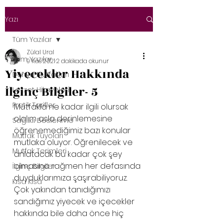
Yazı
Tüm Yazılar
Zülal Ural
Tüm Yazılar
9 Kas 2021
2 dakikada okunur
Yiyecekler Hakkında
Dünya Mutfakları
İlginç Bilgiler- 5
Lezzet Hikayeleri
Pratik Tarifler
Mutfakla ne kadar ilgili olursak 
olalım asla derinlemesine 
Sağlıklı Beslenme
öğrenemediğimiz bazı konular 
Mutfak Tüyoları
mutlaka oluyor. Öğrenilecek ve 
Mutfak Terimleri
anlatacak bu kadar çok şey 
olmasına rağmen her defasında 
İlginç Bilgiler
duyduklarımıza şaşırabiliyoruz. 
Kısa Kısa
Çok yakından tanıdığımızı 
sandığımız yiyecek ve içecekler 
hakkında bile daha önce hiç 