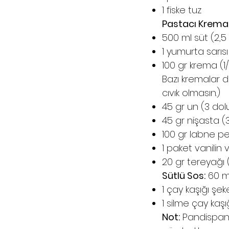
1 fiske tuz
Pastacı Kremas
500 ml süt (2,
1 yumurta sarıs
100 gr krema (1
Bazı kremalar d
cıvık olmasın.)
45 gr un (3 dol
45 gr nişasta (
100 gr labne pe
1 paket vanilin
20 gr tereyağı 
Sütlü Sos:
60 ml
1 çay kaşığı şe
1 silme çay ka
Not:
Pandispany