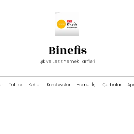
Binefis
Şık ve Leziz Yemek Tarifleri
er
Tatlılar
Kekler
Kurabiyeler
Hamur İşi
Çorbalar
Ape