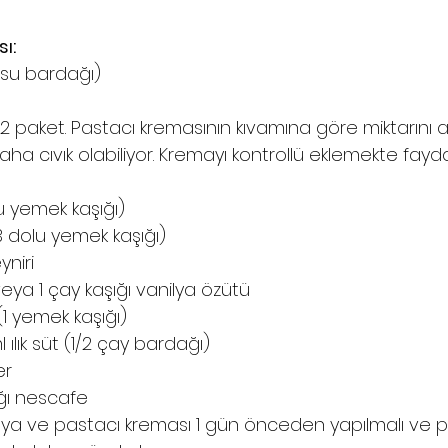
ı:
5 su bardağı)
ı
/2 paket. Pastacı kremasının kıvamına göre miktarını a
aha cıvık olabiliyor. Kremayı kontrollü eklemekte fayd
u yemek kaşığı)
3 dolu yemek kaşığı)
yniri
 veya 1 çay kaşığı vanilya özütü
(1 yemek kaşığı)
 ılık süt (1/2 çay bardağı)
ker
şığı nescafe
a ve pastacı kreması 1 gün önceden yapılmalı ve p