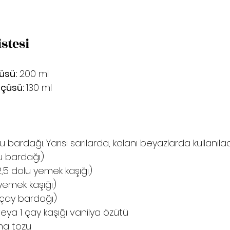
stesi
üsü:
200 ml
lçüsü:
130 ml
su bardağı. Yarısı sarılarda, kalanı beyazlarda kullanıla
su bardağı)
2,5 dolu yemek kaşığı)
 yemek kaşığı)
/2 çay bardağı)
 veya 1 çay kaşığı vanilya özütü
tma tozu