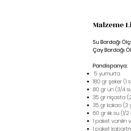
Malzeme Li
Su Bardağı Ölç
Çay Bardağı Ö
Pandispanya:
5 yumurta
180 gr şeker (1 
80 gr un (3/4 
35 gr nişasta (
35 gr kakao (3
60 gr ılık su (1
1 paket vanilin
1 paket kabar