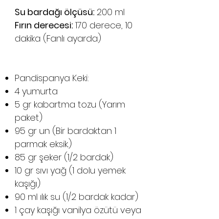
Su bardağı ölçüsü:
200 ml
Fırın derecesi:
170 derece, 10
dakika (Fanlı ayarda)
Pandispanya Keki:
4 yumurta
5 gr kabartma tozu (Yarım
paket)
95 gr un (Bir bardaktan 1
parmak eksik.)
85 gr şeker (1/2 bardak)
10 gr sıvı yağ (1 dolu yemek
kaşığı)
90 ml ılık su (1/2 bardak kadar)
1 çay kaşığı vanilya özütü veya