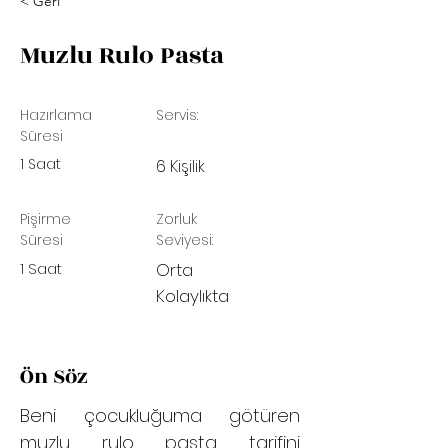
< Geri
Muzlu Rulo Pasta
Hazırlama
Servis:
Süresi
1 Saat
6 Kişilik
Pişirme
Zorluk
Süresi
Seviyesi:
1 Saat
Orta
Kolaylıkta
Ön Söz
Beni çocukluğuma götüren
muzlu rulo pasta tarifini