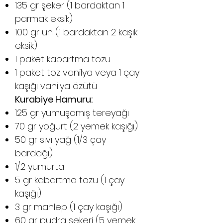
135 gr şeker (1 bardaktan 1
parmak eksik)
100 gr un (1 bardaktan 2 kaşık
eksik)
1 paket kabartma tozu
1 paket toz vanilya veya 1 çay
kaşığı vanilya özütü
Kurabiye Hamuru:
125 gr yumuşamış tereyağı
70 gr yoğurt (2 yemek kaşığı)
50 gr sıvı yağ (1/3 çay
bardağı)
1/2 yumurta
5 gr kabartma tozu (1 çay
kaşığı)
3 gr mahlep (1 çay kaşığı)
60 gr pudra şekeri (5 yemek