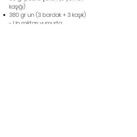
kaşığı)
380 gr un (3 bardak + 3 kaşık)
- Un miktarı yumurta
büyüklüğüne göre, yoğurdun
sululuk oranına göre
değişebilir.
1 paket toz vanilya veya 1 çay
kaşığı vanilya özütü
İç Harcı:
350 gr kakolu kek (Benim
verdiğim kek tarifi 450-500 gr
kadar geliyor. 2 dilimini ayırıp
kalanını kullandım. İç harcı biraz
arttı. Ben de yuvarlayıp fındığa
ve çikolataya bulayarak harika
trufflar yaptım. Siz isterseniz, iç