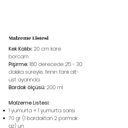
Malzeme Listesi
Kek Kalıbı:
20 cm kare
borcam
Pişirme:
180 derecede 25 - 30
dakika süreyle, fırının fanlı alt-
üst ayarında.
Bardak ölçüsü:
200 ml
Malzeme Listesi:
1 yumurta + 1 yumurta sarısı
70 gr (1 bardaktan 2 parmak
az) un