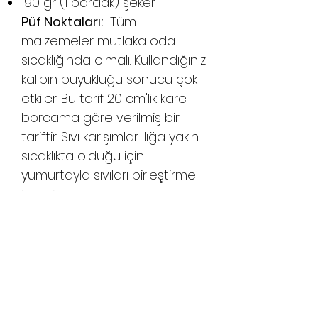
190 gr (1 bardak) şeker
Püf Noktaları:
Tüm
malzemeler mutlaka oda
sıcaklığında olmalı. Kullandığınız
kalıbın büyüklüğü sonucu çok
etkiler. Bu tarif 20 cm'lik kare
borcama göre verilmiş bir
tariftir. Sıvı karışımlar ılığa yakın
sıcaklıkta olduğu için
yumurtayla sıvıları birleştirme
işlemi yavaş yavaş ve
karıştırarak yapılmalı. Çikolatayı
kremada eritirken kremayı
kaynatmamaya dikkat edin.
Çikolatayı eritecek kadar
ısınması yeterlidir. Katıları kek
hamuruna eklerken mutlaka