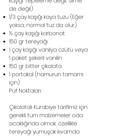
kaşığı. Tepeleme değil, silme
de değil.)
1/3 çay kaşığı kaya tuzu (Eğer
yoksa, normal tuz da olur.)
½ çay kaşığı karbonat
150 gr tereyağı
1 çay kaşığı vanilya özütü veya
1 paket şekerli vanilin
150 gr bitter çikolata
1 portakal (hamurun tamamı
için)
Püf Noktaları:
Çikolatalı Kurabiye tarifimiz için
gerekli tüm malzemeler oda
sıcaklığında olmalı; özellikle
tereyağı yumuşak kıvamda