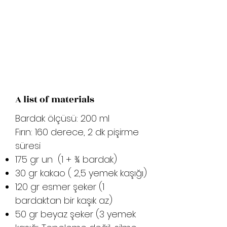
A list of materials
Bardak ölçüsü: 200 ml
Fırın: 160 derece, 2 dk pişirme
süresi
175 gr un (1 + ¾ bardak)
30 gr kakao ( 2,5 yemek kaşığı)
120 gr esmer şeker (1
bardaktan bir kaşık az)
50 gr beyaz şeker (3 yemek