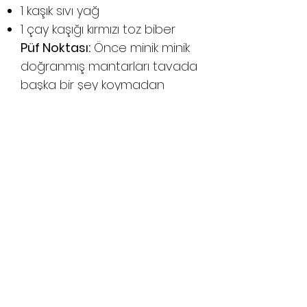
1 kaşık sıvı yağ
1 çay kaşığı kırmızı toz biber
Püf Noktası:
Önce minik minik
doğranmış mantarları tavada
başka bir şey koymadan
kavuruyoruz. Bir süre sonra
suyunu salacaktır. Suyunu
çekmesine izin vermeden bir
süzgece alıp suyla yıkıyoruz ve
güzelce havlu peçeteyle
kuruluyoruz. Bu şekilde
mantarın kara suyu gidiyor ve
çorbamızın rengi daha güzel
oluyor.
Preparation