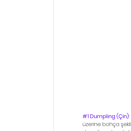
#1
 Dumpling (Çin):
üzerine bohça şekli