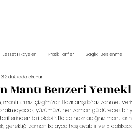
Lezzet Hikayeleri
Pratik Tarifler
Sağlıklı Beslenme
021
2 dakikada okunur
er
Kısa Kısa
n Mantı Benzeri Yemekl
 mantı kırmızı çizgimizdir. Hazırlanışı biraz zahmet ver
a bırakmayacak, yüzümüzü her zaman güldürecek bir y
riflerinden biri olabilir. Bolca hazırladığınız mantıların 
k, gerektiği zaman kolayca haşlayabilir ve 5 dakika