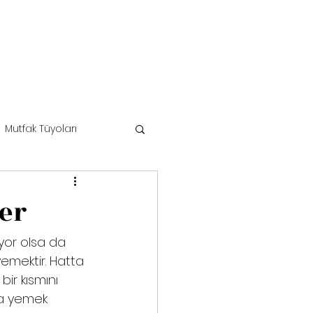
Mutfak Tüyoları
er
iyor olsa da 
emektir. Hatta 
bir kısmını 
da yemek 