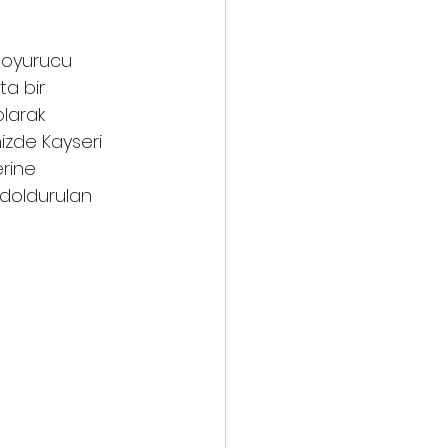
 Doyurucu 
a bir 
larak 
izde Kayseri 
rine 
a doldurulan 