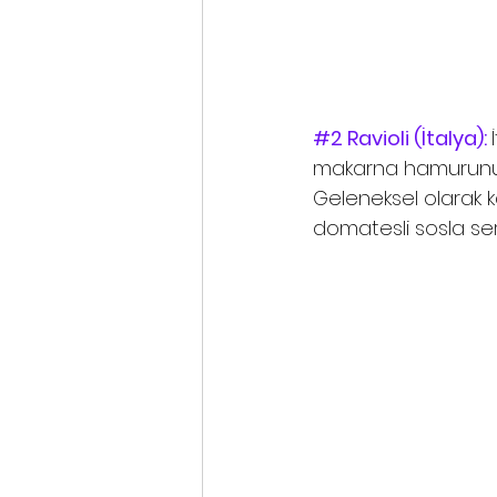
#2
 Ravioli (İtalya):
makarna hamurunun 
Geleneksel olarak kar
domatesli sosla servi