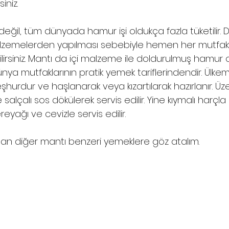
iniz.  
eğil, tüm dünyada hamur işi oldukça fazla tüketilir.
lzemelerden yapılması sebebiyle hemen her mutfakt
lirsiniz. Mantı da içi malzeme ile doldurulmuş hamur o
nya mutfaklarının pratik yemek tariflerindendir. Ülkem
hurdur ve haşlanarak veya kızartılarak hazırlanır. Üze
 salçalı sos dökülerek servis edilir. Yine kıymalı harçl
eyağı ve cevizle servis edilir. 
an diğer mantı benzeri yemeklere göz atalım. 