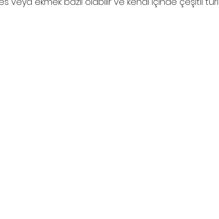
 veya ekmek bazlı olabilir ve kendi içinde çeşitli türle