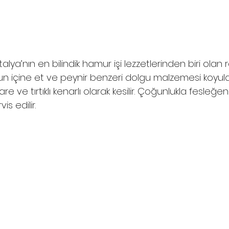
İtalya’nın en bilindik hamur işi lezzetlerinden biri olan r
içine et ve peynir benzeri dolgu malzemesi koyulara
e ve tırtıklı kenarlı olarak kesilir. Çoğunlukla fesleğenl
s edilir.  