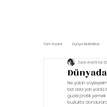
Tüm Yazılar
Dünya Mutfakları
Zülal Ural
29 Eyl 2
Mutfak Terimleri
İlginç Bilgil
Dünyada
Ne yalan söyleyelim,
bizi asla yarı yold
güzel pratik yemek ta
buzlukta dondurara