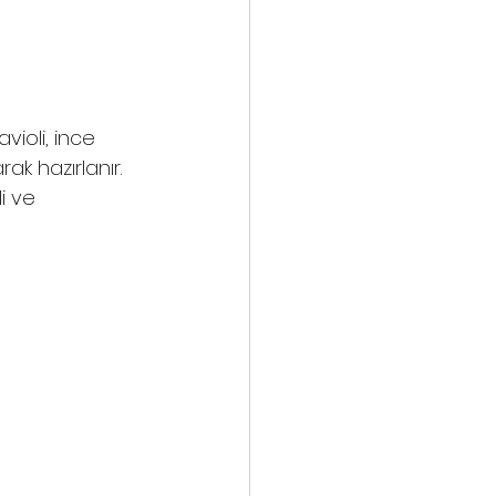
avioli, ince 
k hazırlanır. 
i ve 