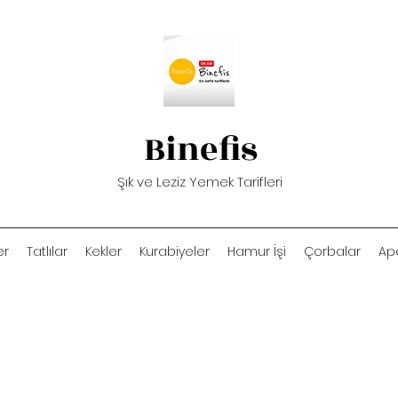
Binefis
Şık ve Leziz Yemek Tarifleri
er
Tatlılar
Kekler
Kurabiyeler
Hamur İşi
Çorbalar
Ape