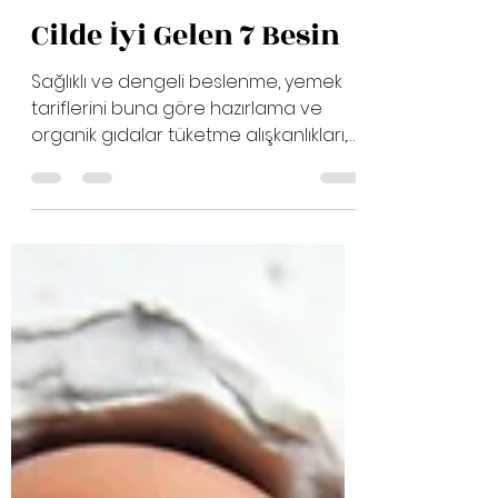
Zülal Ural
21 Ara 2021
2 dakikada okunur
Cilde İyi Gelen 7 Besin
Sağlıklı ve dengeli beslenme, yemek
tariflerini buna göre hazırlama ve
organik gıdalar tüketme alışkanlıkları,
duygusal durumumuzdan...