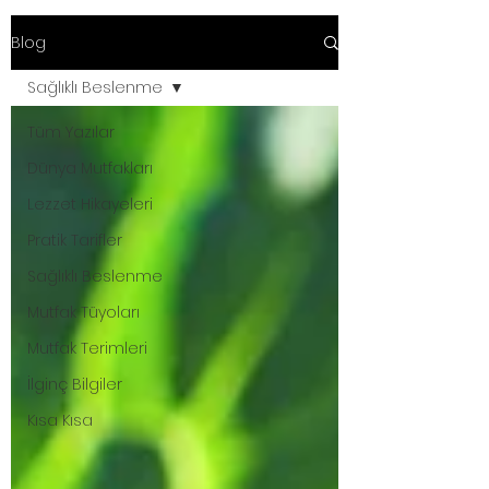
Blog
Sağlıklı Beslenme
Tüm Yazılar
Dünya Mutfakları
Lezzet Hikayeleri
Pratik Tarifler
Sağlıklı Beslenme
Mutfak Tüyoları
Mutfak Terimleri
İlginç Bilgiler
Kısa Kısa