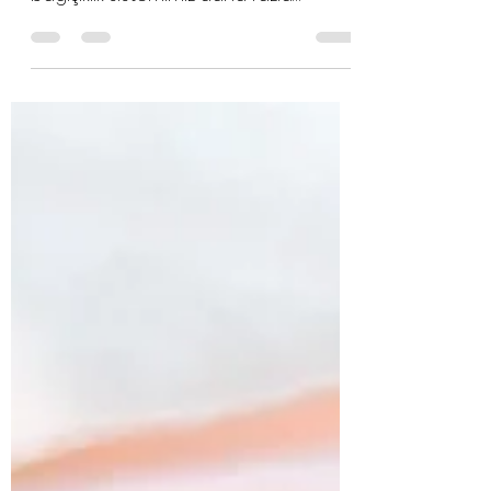
Zülal Ural
11 Kas 2021
2 dakikada okunur
C Vitamini İçeren
Besinler ve Faydaları
Havalar soğumaya başladı ve hastalık
sezonu açıldı. Mevsim geçişlerinde
bağışıklık sistemimiz daha fazla
korumaya ihtiyaç duymaya...