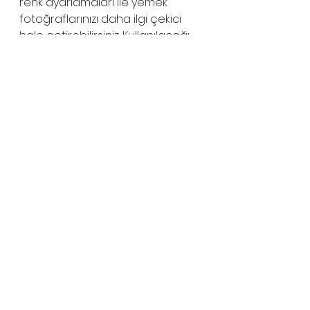
renk ayarlamaları ile yemek 
fotoğraflarınızı daha ilgi çekici 
hale getirebilirsiniz. Kullanılacağı 
ortama göre boyutlandırma gibi 
diğer işleri yapmak için program 
bilgisine sahip olmak önemlidir. 
6-Yemek Fotoğrafçılığında 
Gelişmek İçin Ne Yapılmalı?
Elbette fotoğrafçılık veya yemek 
fotoğrafçılığı kursuna gitmek ilk 