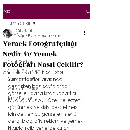
Yazı
Tüm Yazılar
Zülal Ural
Tüm Yazılar
9 Ağu 2021
2 dakikada okunur
Yemek Fotoğrafçılığı
Dünya Mutfakları
Nedir ve Yemek
Lezzet Hikayeleri
Pratik Tarifler
Fotoğrafı Nasıl Çekilir?
Sağlıklı Beslenme
Güncelleme tarihi:
11 Ağu 2021
Yemek tarifleri arasında 
Mutfak Tüyoları
gezinirken bazı sayfalardaki 
Mutfak Terimleri
görselleri daha iştah kabartıcı 
İlginç Bilgiler
bulduğumuz olur. Özellikle lezzetli 
Kısa Kısa
görünmesi ve kişiyi cezbetmesi 
için çekilen bu görseller menü, 
dergi ,blog, afiş, reklam ve yemek 
kitapları gibi yerlerde kullanılır. 